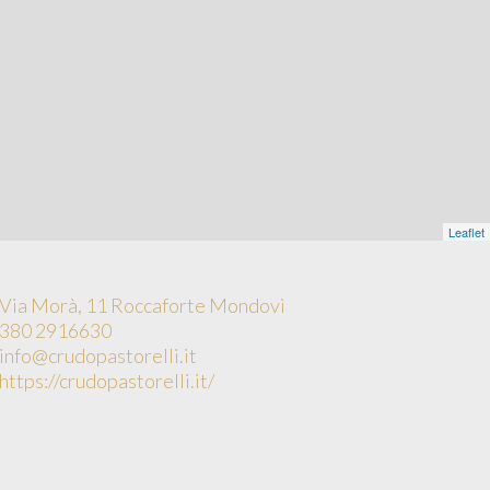
Leaflet
Via Morà, 11 Roccaforte Mondovì
380 2916630
info@crudopastorelli.it
https://crudopastorelli.it/