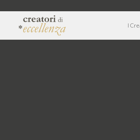
I Cre