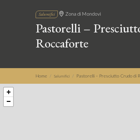
Zona di Mondovì
Salumifici
Pastorelli – Presciut
Roccaforte
Home
Pastorelli – Presciutto Crudo di
Salumifici
+
−