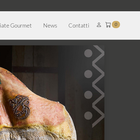
iate Gourmet
News
Contatti
0