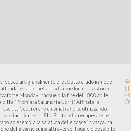
 produce artigianalmente prosciutto crudo in modo
affonda le radici nella tradizione locale. La storia
occaforte Mondovì nacque alla fine del 1800 dalle
 ditta “Premiata Salumeria Cerri”. Affinata la
resciutti”, così erano chiamati allora, utilizzando
in provincia km zero. Elio Pastorelli, recuperate le
no ad esempio la salatura delle cosce in vasca, ha
one della carne suina attraverso il quale è possibile