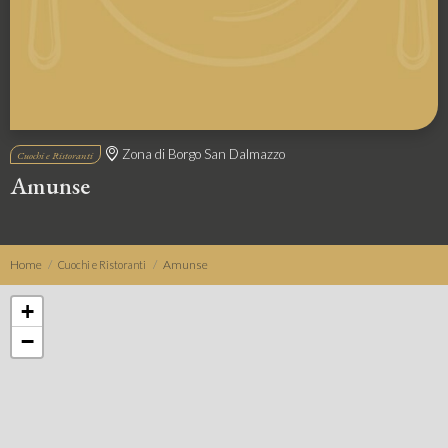
Zona di Borgo San Dalmazzo
Cuochi e Ristoranti
Amunse
Home
Amunse
Cuochi e Ristoranti
+
−